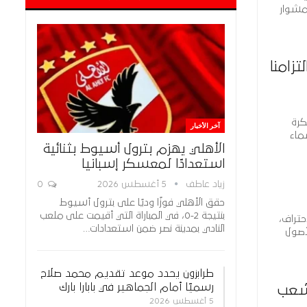
لكامل على مشوار
زامنا
كرة
آخر الأخبار
سماء
الأهلي يهزم بترول أسيوط بثنائية
استعدادًا لمعسكر إسبانيا
زياد عاطف
5 أغسطس 2026
0
حقق الأهلي فوزًا وديًا على بترول أسيوط
بنتيجة 2-0، في المباراة التي أقيمت على ملعب
حتراف،
النادي بمدينة نصر ضمن استعدادات…
أصول
طرابزون يحدد موعد تقديم محمد صلاح
رسميًا أمام الجماهير في بابارا بارك
لشعب
5 أغسطس 2026