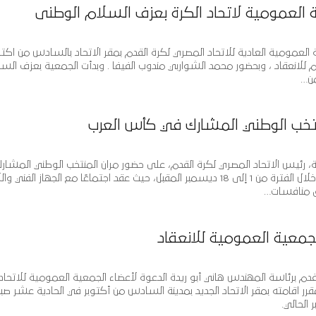
ة العمومية لاتحاد الكرة بعزف السلام الوطنى
ة العمومية العادية للاتحاد المصري لكرة القدم بمقر الاتحاد بالسادس من اكتوب
ازم للانعقاد ، وبحضور محمد الشواربي مندوب الفيفا . وبدأت الجمعية بعزف الس
من…
نتخب الوطني المشارك في كأس العرب
 رئيس الاتحاد المصري لكرة القدم، على حضور مران المنتخب الوطني المشار
بطولة كأس العرب بالدوحة خلال الفترة من 1 إلى 18 ديسمبر المقبل، حيث عقد اجتماعًا مع الجهاز الفني
ق منافسات…
لجمعية العمومية للانعقاد
قدم برئاسة المهندس هاني أبو ريدة الدعوة لأعضاء الجمعية العمومية للاتحاد
مقرر اقامته بمقر الاتحاد الجديد بمدينة السادس من أكتوبر في الحادية عشر صبا