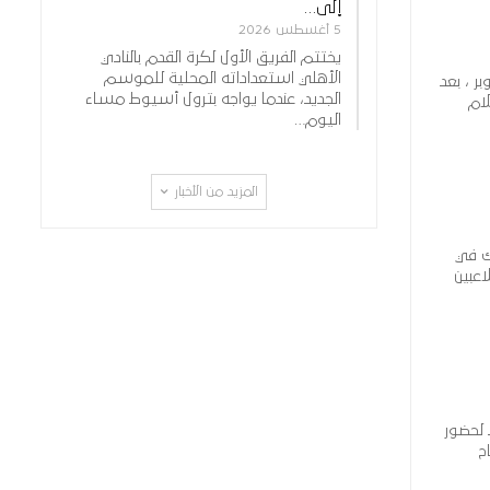
إلى…
5 أغسطس 2026
يختتم الفريق الأول لكرة القدم بالنادي
الأهلي استعداداته المحلية للموسم
ر ، بعد
الجديد، عندما يواجه بترول أسيوط مساء
لام
اليوم…
المزيد من الأخبار
ك في
 واللاعبين
 لحضور
ح