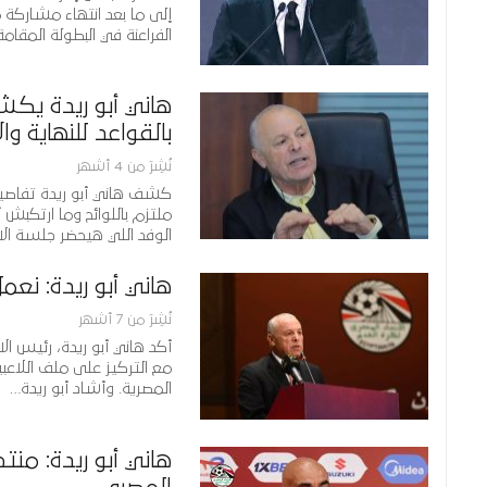
الفراعنة في البطولة المقامة 
هاني أبو ريدة يكش
بالقواعد للنهاية و
نُشِرَ من 4 أشهر
كشف هاني أبو ريدة تفاصيل ج
ملتزم باللوائح وما ارتكبش 
الوفد اللي هيحضر جلسة ال
هاني أبو ريدة: نع
نُشِرَ من 7 أشهر
أكد هاني أبو ريدة، رئيس ال
مع التركيز على ملف اللاعب
المصرية. وأشاد أبو ريدة…
هاني أبو ريدة: م