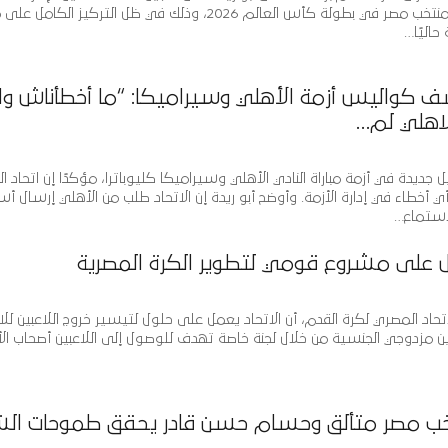
إلى ما بعد انتهاء مشاركة منتخب مصر في بطولة كأس العالم 2026، وذلك في ظل التركيز ا
حاليًا…
ف كواليس أزمة الأهلي وسيراميكا: “ما أخطأناش والت
الاهلي لم…
ديدة في أزمة مباراة النادي الأهلي وسيراميكا كليوباترا، مؤكدًا إن اتحاد ال
أي أخطاء في إدارة الأزمة. وأوضح أبو ريدة إن الاتحاد طلب من الأهلي إرسال أ
استماع…
مل على مشروع قومي لتطوير الكرة المصرية
اتحاد المصري لكرة القدم، أن الاتحاد يعمل على حلول لتيسير خروج اللاعبين للا
ين مزدوجي الجنسية من خلال لجنة خاصة تهدف للوصول إلى اللاعبين أصحاب ال
نتخب مصر متألق وحسام حسن قادر يحقق طموحات ا