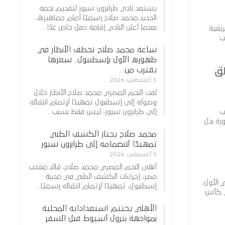
يستعد نادي طرابزون سبور لتقديم نجمه
الجديد محمد صلاح رسميًا أمام جماهيره،
بعدما أعلن النادي إقامة حفل خاص غدًا…
يقية
ب
ساعة محمد صلاح تخطف الأنظار في
ظهوره الأول بإسطنبول.. سعرها
يقترب من…
اق
5 أغسطس 2026
لفت النجم المصري محمد صلاح الأنظار خلال
وصوله إلى إسطنبول تمهيدًا لإتمام انتقاله
إلى طرابزون سبور، ليس فقط بسبب…
ب
رة بذل
محمد صلاح يجتاز الكشف الطبي
تمهيدًا لانضمامه إلى طرابزون سبور
5 أغسطس 2026
أنهى النجم المصري محمد صلاح، قائد منتخب
مصر، إجراءات الكشف الطبي في مدينة
 الأول،
إسطنبول، تمهيدًا لإتمام انتقاله رسميًا…
ي كأس
الأهلي يختتم استعداداته المحلية
بمواجهة بترول أسيوط قبل السفر