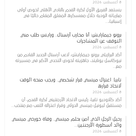
8 أغسطس 2026
يستعد الفريق الأول لكرة القدم بالنادي الأهلي لخوض أولى
مبارياته الودية خلال معسكره المغلق المقام حاليًا في
إسبانيا،…
برونو جيمارايش: أنا محارب أرسنال.. ورايس طلب مني
التوقف عن المشاجرات
8 أغسطس 2026
أكد البرازيلي برونو جيمارايش، لاعب أرسنال الجديد القادم من
نيوكاسل يونايتد، جاهزيته لخوض التحدي الأكبر في مسيرته
مع…
تابيا: اعتزال ميسي قرار شخصي.. ويجب منحه الوقت
لاتخاذ قراره
8 أغسطس 2026
أكد كلاوديو تابيا، رئيس الاتحاد الأرجنتيني لكرة القدم، أن
مستقبل ليونيل ميسي الدولي وقرار اعتزاله اللعب مع منتخب…
رحيل الرجل الذي آمن بحلم ميسي.. وفاة خورخي ميسي
والد أسطورة الأرجنتين…
8 أغسطس 2026