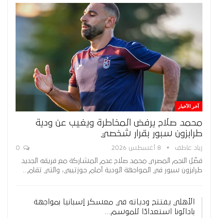
آخر الأخبار
محمد صلاح يرفض المخاطرة ويغيب عن ودية
طرابزون سبور بقرار شخصي
زياد عاطف
8 أغسطس 2026
0
فضّل النجم المصري محمد صلاح عدم المشاركة مع فريقه الجديد
طرابزون سبور في المواجهة الودية أمام جوزتيبي، والتي تقام…
الأهلي يفتتح ودياته في معسكر إسبانيا بمواجهة
بادالونا استعدادًا للموسم…