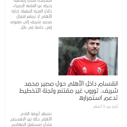
المتزايدة بشأن إمكانية
رحيله عن القلعة الحمراء
خلال الفترة المقبلة. إدارة
الأهلي لا تمانع انتقال
محمد شريف إلى صفوف
إنبي، خاصة في ظل…
انقسام داخل الأهلي حول مصير محمد
شريف.. توروب غير مقتنع ولجنة التخطيط
تدعم استمراره
نُشِرَ من 5 أشهر
تشهد أروقة النادي
الأهلي حالة من الانقسام
بشأن مستقبل المهاجم