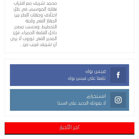
محمد شريف مع اقتراب
نهاية الموسم، في ظل
اختلاف وجهات النظر بين
الجهاز الفني ولجنة
التخطيط. وبحسب مصدر
داخل القلعة الحمراء، فإن
المدير الفني توروب لا يرى
أن شريف قريب من…
فيس بوك
تابعنا على فيس بوك
انستجرام
لا يفوتك الجديد على انستا
آخر الأخبار