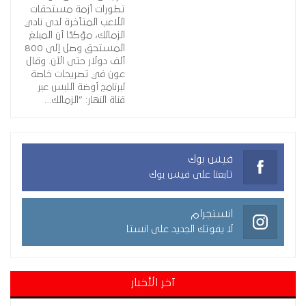
تطورات أزمة مستحقات
اللاعب المتأخرة لدى نادي
الزمالك، مؤكدًا أن المبلغ
المستحق وصل إلى 800
ألف دولار حتى الآن. وقال
عون في تصريحات خاصة
لبرنامج أوضة اللبس عبر
قناة النهار: “الزمالك…
فيس بوك
تابعنا على فيس بوك
انستجرام
لا يفوتك الجديد على انستا
آخر الأخبار