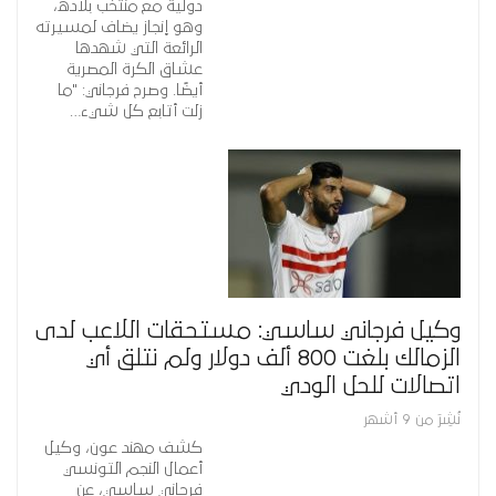
دولية مع منتخب بلاده،
وهو إنجاز يضاف لمسيرته
الرائعة التي شهدها
عشاق الكرة المصرية
أيضًا. وصرح فرجاني: "ما
زلت أتابع كل شيء…
وكيل فرجاني ساسي: مستحقات اللاعب لدى
الزمالك بلغت 800 ألف دولار ولم نتلق أي
اتصالات للحل الودي
نُشِرَ من 9 أشهر
كشف مهند عون، وكيل
أعمال النجم التونسي
فرجاني ساسي، عن