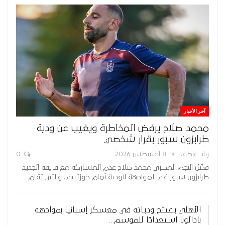
آخر الأخبار
محمد صلاح يرفض المخاطرة ويغيب عن ودية
طرابزون سبور بقرار شخصي
زياد عاطف
8 أغسطس 2026
0
فضّل النجم المصري محمد صلاح عدم المشاركة مع فريقه الجديد
طرابزون سبور في المواجهة الودية أمام جوزتيبي، والتي تقام…
الأهلي يفتتح ودياته في معسكر إسبانيا بمواجهة
بادالونا استعدادًا للموسم…