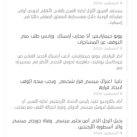
8 أغسطس 2026
يستعد الفريق الأول لكرة القدم بالنادي الأهلي لخوض أولى
مبارياته الودية خلال معسكره المغلق المقام حاليًا في
إسبانيا،…
برونو جيمارايش: أنا محارب أرسنال.. ورايس طلب مني
التوقف عن المشاجرات
8 أغسطس 2026
أكد البرازيلي برونو جيمارايش، لاعب أرسنال الجديد القادم من
نيوكاسل يونايتد، جاهزيته لخوض التحدي الأكبر في مسيرته
مع…
تابيا: اعتزال ميسي قرار شخصي.. ويجب منحه الوقت
لاتخاذ قراره
8 أغسطس 2026
أكد كلاوديو تابيا، رئيس الاتحاد الأرجنتيني لكرة القدم، أن
مستقبل ليونيل ميسي الدولي وقرار اعتزاله اللعب مع منتخب…
رحيل الرجل الذي آمن بحلم ميسي.. وفاة خورخي ميسي
والد أسطورة الأرجنتين…
8 أغسطس 2026