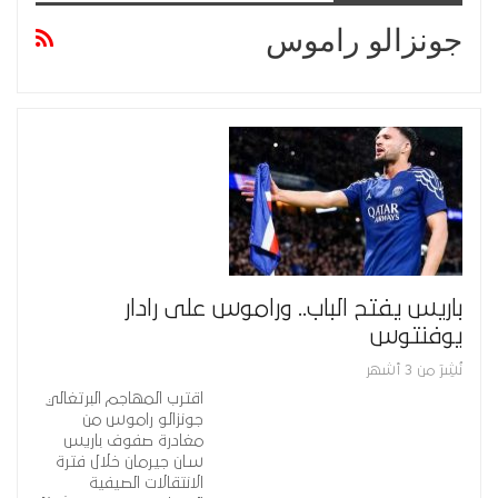
جونزالو راموس
باريس يفتح الباب.. وراموس على رادار
يوفنتوس
نُشِرَ من 3 أشهر
اقترب المهاجم البرتغالي
جونزالو راموس من
مغادرة صفوف باريس
سان جيرمان خلال فترة
الانتقالات الصيفية