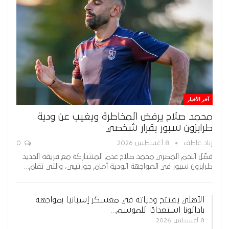
آخر الأخبار
محمد صلاح يرفض المخاطرة ويغيب عن ودية
طرابزون سبور بقرار شخصي
زياد عاطف
8 أغسطس 2026
0
فضّل النجم المصري محمد صلاح عدم المشاركة مع فريقه الجديد
طرابزون سبور في المواجهة الودية أمام جوزتيبي، والتي تقام…
الأهلي يفتتح ودياته في معسكر إسبانيا بمواجهة
بادالونا استعدادًا للموسم…
8 أغسطس 2026