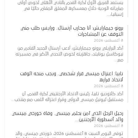
يستعد الفريق الأول لكرة القدم بالنادي الأهلي لخوض أولى
مبارياته الودية خلال معسكره المغلق المقام حاليًا في
إسبانيا،…
برونو جيمارايش: أنا محارب أرسنال.. ورايس طلب مني
التوقف عن المشاجرات
8 أغسطس 2026
أكد البرازيلي برونو جيمارايش، لاعب أرسنال الجديد القادم من
نيوكاسل يونايتد، جاهزيته لخوض التحدي الأكبر في مسيرته
مع…
تابيا: اعتزال ميسي قرار شخصي.. ويجب منحه الوقت
لاتخاذ قراره
8 أغسطس 2026
أكد كلاوديو تابيا، رئيس الاتحاد الأرجنتيني لكرة القدم، أن
مستقبل ليونيل ميسي الدولي وقرار اعتزاله اللعب مع منتخب…
رحيل الرجل الذي آمن بحلم ميسي.. وفاة خورخي ميسي
والد أسطورة الأرجنتين…
8 أغسطس 2026
توفي اليوم السبت 8 أغسطس 2026، خورخي ميسي، والد