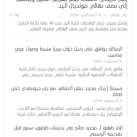
إلى نصف نهائي مونديال اليد
زياد عاطف
6 أغسطس 2026
0
واصل منتخب مصر للناشئات لكرة اليد تحت 18 عامًا كتابة التاريخ،
بعدما حجز مقعده في الدور نصف النهائي لبطولة العالم…
الزمالك يوافق على رحيل خوان بيزيرا بشرط وصول عرض
مناسب
6 أغسطس 2026
وافق نادي الزمالك على رحيل البرازيلي خوان بيزيرا خلال فترة
الانتقالات الصيفية الحالية، بشرط تلقي عرض رسمي يلبي…
رسميًا | ريال مدريد يعلن التعاقد مع يان ديوماندي حتى
2033
6 أغسطس 2026
أعلن ريال مدريد، اليوم الخميس، تعاقده رسميًا مع اللاعب
الإيفواري يان ديوماندي قادمًا من لايبزيج الألماني، خلال فترة…
أول ظهور لـ محمد صلاح في تدريبات طرابزون سبور قبل
تقديمه الرسمي