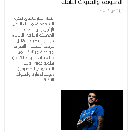
المتوقع والقنوات الناقلة
نُشِرَ من 7 أشهر
تتجه أنظار عشاق الكرة
السعودية، مساء اليوم
الإثنين، إلى ملعب
المملكة أرينا في الرياض،
حيث يستضيف الهلال
غريمه التقليدي النصر في
مواجهة مرتقبة ضمن
منافسات الجولة الـ15 من
بطولة دوري روشن
السعودي للمحترفين.
موعد المباراة والقنوات
الناقلة…