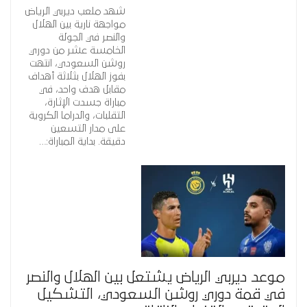
شهد ملعب ديربي الرياض
مواجهة نارية بين الهلال
والنصر في الجولة
الخامسة عشر من دوري
روشن السعودي، انتهت
بفوز الهلال بثلاثة أهداف
مقابل هدف واحد، في
مباراة جسدت الإثارة،
التقلبات، والدراما الكروية
على مدار التسعين
دقيقة. بداية المباراة:…
موعد ديربي الرياض يشتعل بين الهلال والنصر
في قمة دوري روشن السعودي، التشكيل