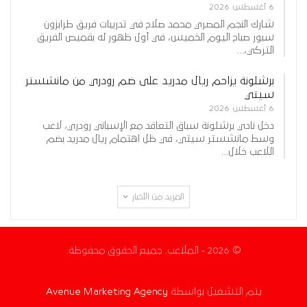
6 أغسطس 2026
شارك النجم المصري محمد صلاح في تدريبات فريق طرابزون
سبور صباح اليوم الخميس، في أول ظهور له بقميص الفريق
التركي،…
برشلونة يزاحم ريال مدريد على ضم رودري من مانشستر
سيتي
6 أغسطس 2026
دخل نادي برشلونة سباق التعاقد مع الإسباني رودري، لاعب
وسط مانشستر سيتي، في ظل اهتمام ريال مدريد بضم
اللاعب خلال…
المزيد من الأخبار
© 2026 - الملاعب. جميع الحقوق محفوظة.
يتم التشغيل بواسطة
Avenue Marketing Agency