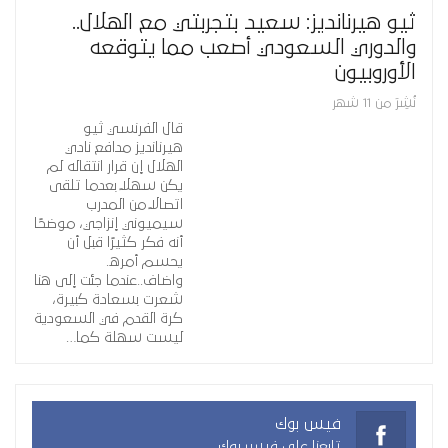
ثيو هيرنانديز: سعيد بتجربتي مع الهلال..
والدوري السعودي أصعب مما يتوقعه
الأوروبيون
نُشِرَ من 11 شهر
قال الفرنسي ثيو
هيرنانديز مدافع نادي
الهلال إن قرار انتقاله لم
يكن سهلًا بعدما تلقى
اتصالًا من المدرب
سيميوني إنزاجي، موضحًا
أنه فكر كثيرًا قبل أن
يحسم أمره.
واضاف..عندما جئت إلى هنا
شعرت بسعادة كبيرة،
كرة القدم في السعودية
ليست سهلة كما…
فيس بوك
تابعنا على فيس بوك