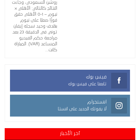
روشن السعودي، وجاءت
النتائج كالتالي: الأهلي ×
نيوم – 1-0 الأهلي حقق
فوزًا صعبًا على نيوم
بهدف وحيد سجله إيفان
توني في الدقيقة 23 بعد
مراجعة حكم الفيديو
المساعد (VAR). المباراة
كانت…
فيس بوك
تابعنا على فيس بوك
انستجرام
لا يفوتك الجديد على انستا
آخر الأخبار