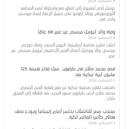
8 أغسطس 2026
توصل نادي ليفربول إلى اتفاق مع برشلونة لضم المدافع
الأوروجوياني رونالد أراوخو على سبيل الإعارة لمدة موسم
واحد، في…
وفاة والد ليونيل ميسي عن عمر 68 عامًا
8 أغسطس 2026
أعلنت تقارير صحفية أرجنتينية، اليوم السبت، وفاة خورخي
ميسي، والد ووكيل أعمال النجم الأرجنتيني ليونيل ميسي، عن
عمر…
قصر محمد صلاح في طرابزون.. منزل فاخر بقيمة 125
مليون ليرة تركية بعد…
7 أغسطس 2026
كشفت تقارير صحفية تركية عن مقر إقامة النجم المصري
محمد صلاح، لاعب طرابزون سبور الجديد، بعد انتقاله إلى الفريق
خلال…
منتخب مصر للناشئات يخسر أمام إسبانيا ويودع نصف
نهائي كأس العالم لكرة…
7 أغسطس 2026