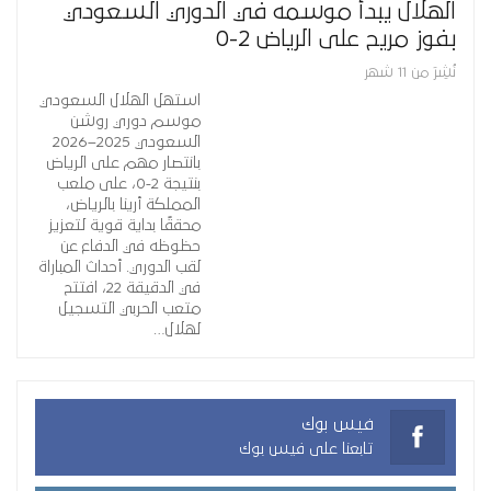
الهلال يبدأ موسمه في الدوري السعودي
بفوز مريح على الرياض 2-0
نُشِرَ من 11 شهر
استهل الهلال السعودي
موسم دوري روشن
السعودي 2025–2026
بانتصار مهم على الرياض
بنتيجة 2-0، على ملعب
المملكة أرينا بالرياض،
محققًا بداية قوية لتعزيز
حظوظه في الدفاع عن
لقب الدوري. أحداث المباراة
في الدقيقة 22، افتتح
متعب الحربي التسجيل
لهلال…
فيس بوك
تابعنا على فيس بوك