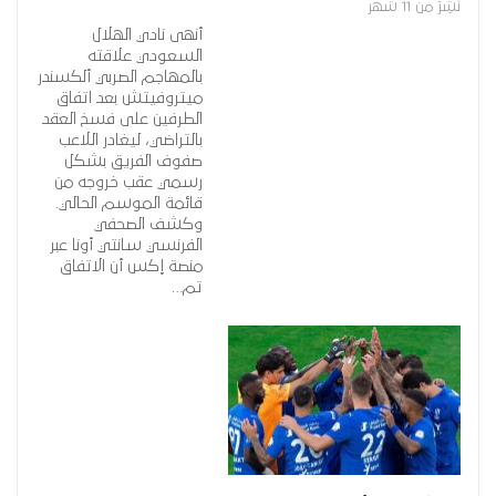
نُشِرَ من 11 شهر
أنهى نادي الهلال
السعودي علاقته
بالمهاجم الصربي ألكسندر
ميتروفيتش بعد اتفاق
الطرفين على فسخ العقد
بالتراضي، ليغادر اللاعب
صفوف الفريق بشكل
رسمي عقب خروجه من
قائمة الموسم الحالي.
وكشف الصحفي
الفرنسي سانتي أونا عبر
منصة إكس أن الاتفاق
تم…