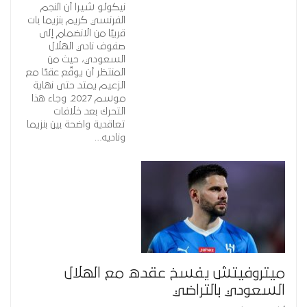
نيكولو شيرا أن النجم
الفرنسي كريم بنزيما بات
قريبًا من الانضمام إلى
صفوف نادي الهلال
السعودي، حيث من
المنتظر أن يوقّع عقدًا مع
الزعيم يمتد حتى نهاية
موسم 2027. وجاء هذا
التحرك بعد خلافات
تعاقدية واضحة بين بنزيما
وناديه…
ميتروفيتش يفسخ عقده مع الهلال
السعودي بالتراضي