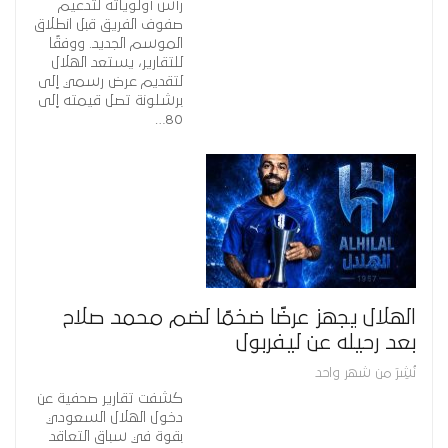
رأس أولوياته لتدعيم
صفوف الفريق قبل انطلاق
الموسم الجديد. ووفقًا
للتقارير، يستعد الهلال
لتقديم عرض رسمي إلى
برشلونة تصل قيمته إلى
80…
الهلال يجهز عرضًا ضخمًا لضم محمد صلاح
بعد رحيله عن ليفربول
نُشِرَ من شهر واحد
كشفت تقارير صحفية عن
دخول الهلال السعودي
بقوة في سباق التعاقد