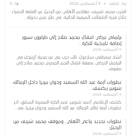
زياد عاطف
9 أغسطس 2026
0
اقترب محمد شريف، مهاجم الأهلي، من الرحيل عن القلعة الحمراء
خلال فترة الانتقالات الصيفية الحالية، في ظل عدم دخوله…
برلماني تركي: انتقال محمد صلاح إلى طرابزون سبور
إضافة تاريخية للكرة…
9 أغسطس 2026
أشاد مصطفى سارغول، نائب حزب يني عن مدينة أرزينجان في
البرلمان التركي، بصفقة انتقال النجم المصري محمد صلاح إلى
صفوف…
تطورات أزمة عبد الله السعيد وخوان بيزيرا داخل الزمالك..
شوبير يكشف…
9 أغسطس 2026
كشف الإعلامي أحمد شوبير، نجم الكرة المصرية السابق، آخر
تطورات أزمة ثنائي الزمالك عبد الله السعيد وخوان بيزيرا، بعد…
تطورات تجديد رباعي الأهلي.. وموقف محمد شريف من
الرحيل
9 أغسطس 2026