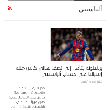
ألباسيتي
برشلونة يتأهل إلى نصف نهائي كأس ملك
إسبانيا على حساب ألباسيتي
نُشِرَ من 6 أشهر
حجز فريق برشلونة
مقعده في نصف نهائي
كأس ملك إسبانيا، بعدما
حقق فوزًا صعبًا على
ألباسيتي بنتيجة 2-1، في