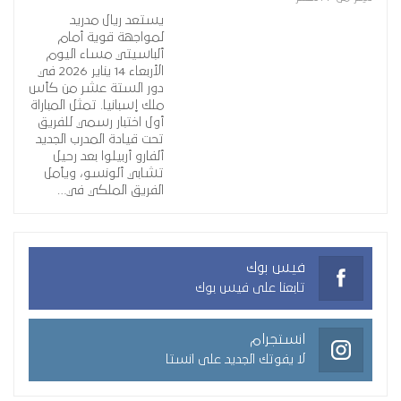
يستعد ريال مدريد
لمواجهة قوية أمام
ألباسيتي مساء اليوم
الأربعاء 14 يناير 2026 في
دور الستة عشر من كأس
ملك إسبانيا. تمثل المباراة
أول اختبار رسمي للفريق
تحت قيادة المدرب الجديد
ألفارو أربيلوا بعد رحيل
تشابي ألونسو، ويأمل
الفريق الملكي في…
فيس بوك
تابعنا على فيس بوك
انستجرام
لا يفوتك الجديد على انستا