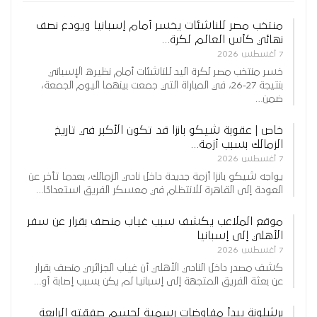
منتخب مصر للناشئات يخسر أمام إسبانيا ويودع نصف
نهائي كأس العالم لكرة…
7 أغسطس 2026
خسر منتخب مصر لكرة اليد للناشئات أمام نظيره الإسباني
بنتيجة 27-26، في المباراة التي جمعت بينهما اليوم الجمعة،
ضمن…
خاص | عقوبة شيكو بانزا قد تكون الأكبر في تاريخ
الزمالك بسبب أزمة…
7 أغسطس 2026
يواجه شيكو بانزا أزمة جديدة داخل نادي الزمالك، بعدما تأخر عن
العودة إلى القاهرة للانتظام في معسكر الفريق استعدادًا…
موقع الملاعب يكشف سبب غياب منصف بقرار عن سفر
الأهلي إلى إسبانيا
7 أغسطس 2026
كشف مصدر داخل النادي الأهلي أن غياب الجزائري منصف بقرار
عن بعثة الفريق المتجهة إلى إسبانيا لم يكن بسبب إصابة أو…
برشلونة يبدأ مفاوضات رسمية لحسم صفقته الرابعة