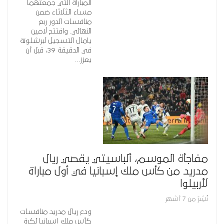
المباراة التي جمعتهما
مساء الثلاثاء ضمن
منافسات الدور ربع
النهائي. وافتتح لامين
يامال التسجيل لبرشلونة
في الدقيقة 39، قبل أن
يعزز…
مفاجأة الموسم، ألباسيتي يقصي ريال
مدريد من كأس ملك إسبانيا في أول مباراة
لأربيلوا
نُشِرَ من 7 أشهر
ودع ريال مدريد منافسات
كأس ملك إسبانيا لكرة