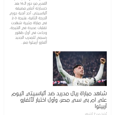
القدم من دور الـ16 بعد
خسارته أمام مضيفه
ألباسيتي، أحد أندية دوري
الدرجة الثانية، بنتيجة 3-2
في مباراة مثيرة شهدت
تقلبات عديدة في النتيجة،
وجاءت في أول ظهور
رسمي للمدرب الجديد
ألفارو أربيلوا مع…
شاهد مباراة ريال مدريد ضد ألباسيتي اليوم
علي ام بي سي مصر، وأول اختبار لألفارو
أربيلوا
نُشِرَ من 7 أشهر