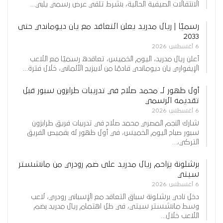
الانتقالات الصيفية الحالية، بشرط تلقي عرض رسمي يلبي…
رسميًا | ريال مدريد يعلن التعاقد مع يان ديوماندي حتى
2033
6 أغسطس 2026
أعلن ريال مدريد، اليوم الخميس، تعاقده رسميًا مع اللاعب
الإيفواري يان ديوماندي قادمًا من لايبزيج الألماني، خلال فترة…
أول ظهور لـ محمد صلاح في تدريبات طرابزون سبور قبل
تقديمه الرسمي
6 أغسطس 2026
شارك النجم المصري محمد صلاح في تدريبات فريق طرابزون
سبور صباح اليوم الخميس، في أول ظهور له بقميص الفريق
التركي،…
برشلونة يزاحم ريال مدريد على ضم رودري من مانشستر
سيتي
6 أغسطس 2026
دخل نادي برشلونة سباق التعاقد مع الإسباني رودري، لاعب
وسط مانشستر سيتي، في ظل اهتمام ريال مدريد بضم
اللاعب خلال…