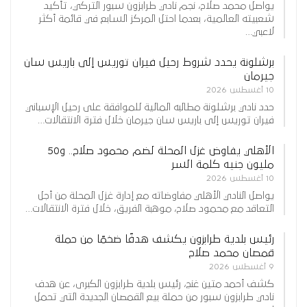
يواصل محمد صلاح، نجم نادي طرابزون سبور التركي، تأكيد
شعبيته العالمية، بعدما احتل المركز السابع في قائمة أكثر
لاعبي…
برشلونة يحدد شروط رحيل فيران توريس إلى باريس سان
جيرمان
10 أغسطس 2026
حدد نادي برشلونة مطالبه المالية للموافقة على رحيل الإسباني
فيران توريس إلى باريس سان جيرمان خلال فترة الانتقالات…
الأهلي يفاوض غزل المحلة لضم محمود صلاح.. و50
مليون جنيه كلمة السر
10 أغسطس 2026
يواصل النادي الأهلي مفاوضاته مع إدارة غزل المحلة من أجل
التعاقد مع محمود صلاح، موهبة الفريق، خلال فترة الانتقالات…
رئيس بلدية طرابزون يكشف هدفًا ضخمًا من حملة
قمصان محمد صلاح
9 أغسطس 2026
كشف أحمد متين غنج، رئيس بلدية طرابزون الكبرى، عن هدف
نادي طرابزون سبور من حملة بيع القمصان الجديدة التي تحمل